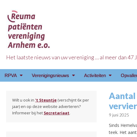
Het laatste nieuws van uw vereniging … al meer dan 47
Reuma Patienten Ve
Main
Skip
RPVA
Verenigingsnieuws
Activiteiten
Opvalle
menu
to
content
Aantal
Wilt u ook in
't Steuntje
(verschijnt 6x per
vervie
jaar) en op deze website adverteren?
Informeer bij het
Secretariaat
.
9 juni 2025
Sinds Hemelvaa
teek. Het aan