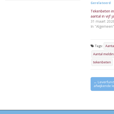
Gerelateerd
Tekenbeten i
aantal in vijf j
31 maart 202
In "Algemeen
Tags:
Aanta
Aantal meldi
tekenbeten
Post
← Leverfunc
afwijkende l
navigation