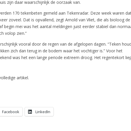
huis zijn daar waarschijnlijk de oorzaak van.
werden 170 tekenbeten gemeld aan Tekenradar. Deze week waren dat
eer zoveel. Dat is opvallend, zegt Arnold van Vliet, die als bioloog de 
af begin mei was het aantal meldingen juist eerder stabiel dan norma
ch volop zien.”
schijnlijk vooral door de regen van de afgelopen dagen. “Teken houd
kken zich dan terug in de bodem waar het vochtiger is.” Voor het
kend was het een lange periode extreem droog. Het regentekort liep
olledige artikel.
Facebook
LinkedIn