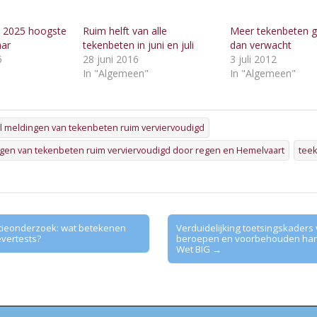
n 2025 hoogste
Ruim helft van alle
Meer tekenbeten 
aar
tekenbeten in juni en juli
dan verwacht
6
28 juni 2016
3 juli 2012
"
In "Algemeen"
In "Algemeen"
l meldingen van tekenbeten ruim verviervoudigd
ngen van tekenbeten ruim verviervoudigd door regen en Hemelvaart
teek
tieonderzoek: wat betekenen
Verduidelijking toetsingskaders
evertests?
beroepen en voorbehouden han
Wet BIG →