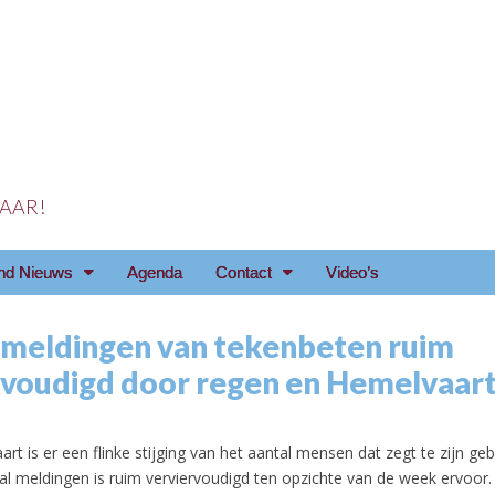
 JAAR!
reniging Arnhem e.o
nd Nieuws
Agenda
Contact
Video’s
 meldingen van tekenbeten ruim
rvoudigd door regen en Hemelvaar
rt is er een flinke stijging van het aantal mensen dat zegt te zijn g
tal meldingen is ruim verviervoudigd ten opzichte van de week ervoor