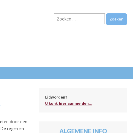
Zoeken
naar:
.
Lidworden?
t
U kunt hier aanmelden...
ebeten door een
. De regen en
ALGEMENE INFO