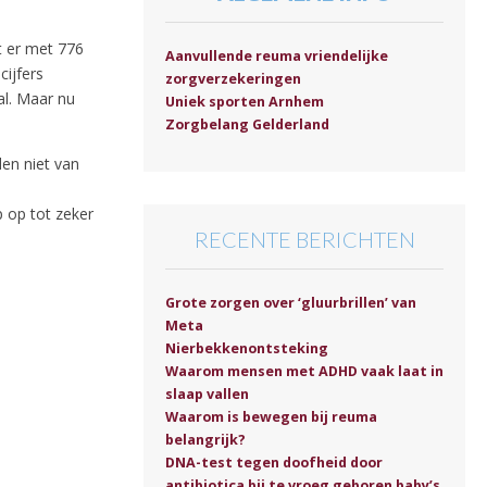
 er met 776
Aanvullende reuma vriendelijke
cijfers
zorgverzekeringen
al. Maar nu
Uniek sporten Arnhem
Zorgbelang Gelderland
en niet van
 op tot zeker
RECENTE BERICHTEN
Grote zorgen over ‘gluurbrillen’ van
Meta
Nierbekkenontsteking
Waarom mensen met ADHD vaak laat in
slaap vallen
Waarom is bewegen bij reuma
belangrijk?
DNA-test tegen doofheid door
antibiotica bij te vroeg geboren baby’s