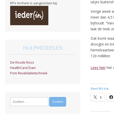
uitjes buitens
RPV Arnhem is aangesloten bij:
Vorige week 
meer dan 4,5 k
bijhoudt. “Van
laat de teek zi
Dat komt waar
droogte en tre
HULPMIDDELEN
hemelvaartwee
120 milliliter.
De Roode Roos
Lees hier
het v
HealthCareChain
Pom Revalidatietechniek
Deel dit via:
X
Zoeken
naar: