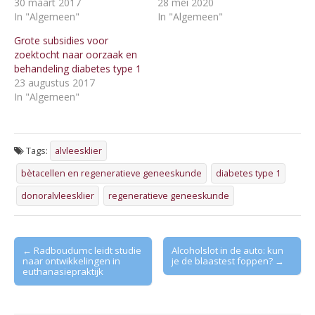
30 maart 2017
28 mei 2020
In "Algemeen"
In "Algemeen"
Grote subsidies voor
zoektocht naar oorzaak en
behandeling diabetes type 1
23 augustus 2017
In "Algemeen"
Tags:
alvleesklier
bètacellen en regeneratieve geneeskunde
diabetes type 1
donoralvleesklier
regeneratieve geneeskunde
Post
← Radboudumc leidt studie
Alcoholslot in de auto: kun
naar ontwikkelingen in
je de blaastest foppen? →
navigation
euthanasiepraktijk