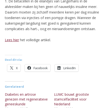
1. De bètacellen in de eilandjes van Langerhans in de
alvleesklier maken bij hen geen of nauwelijks insuline meer.
Daarom moeten zij zichzelf meerdere keren per dag insuline
toedienen via injecties of een pompje dragen. Wanneer de
suikerspiegel langdurig niet goed is gereguleerd kunnen
complicaties als hart-, oog en nieraandoeningen ontstaan.
Lees hier
het volledige artikel.
Deel dit via:
X
Facebook
LinkedIn
Gerelateerd
Diabetes en artrose
LUMC bouwt grootste
genezen met regeneratieve
stamcelfaciliteit voor
geneeskunde
Nederland