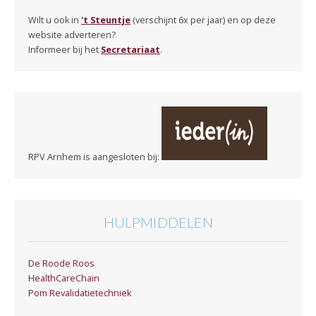
Wilt u ook in
't Steuntje
(verschijnt 6x per jaar) en op deze
website adverteren?
Informeer bij het
Secretariaat
.
RPV Arnhem is aangesloten bij:
HULPMIDDELEN
De Roode Roos
HealthCareChain
Pom Revalidatietechniek