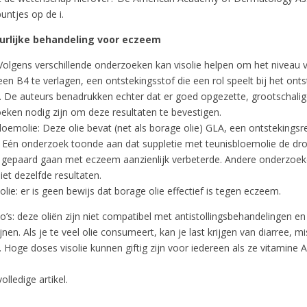
untjes op de i.
uurlijke behandeling voor eczeem
: Volgens verschillende onderzoeken kan visolie helpen om het niveau 
een B4 te verlagen, een ontstekingsstof die een rol speelt bij het ont
 De auteurs benadrukken echter dat er goed opgezette, grootschalig
eken nodig zijn om deze resultaten te bevestigen.
loemolie: Deze olie bevat (net als borage olie) GLA, een ontsteking
. Eén onderzoek toonde aan dat suppletie met teunisbloemolie de dr
e gepaard gaan met eczeem aanzienlijk verbeterde. Andere onderzoe
iet dezelfde resultaten.
lie: er is geen bewijs dat borage olie effectief is tegen eczeem.
co’s: deze oliën zijn niet compatibel met antistollingsbehandelingen e
nen. Als je te veel olie consumeert, kan je last krijgen van diarree, mi
Hoge doses visolie kunnen giftig zijn voor iedereen als ze vitamine A
olledige artikel.