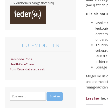
RPV Arnhem is aangesloten bij:
(AAD) zet de p
Olie als nat
Visolie
leukotri
eczeem.
onderzo
HULPMIDDELEN
Teunisb
vetzuur
jeuk di
De Roode Roos
echter n
HealthCareChain
Borage o
Pom Revalidatietechniek
Mogelijke risi
andere medicij
maagklachten. 
Zoeken
Lees hier
het v
naar: