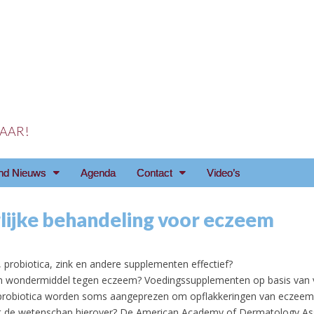
 JAAR!
reniging Arnhem e.o
nd Nieuws
Agenda
Contact
Video’s
lijke behandeling voor eczeem
, probiotica, zink en andere supplementen effectief?
n wondermiddel tegen eczeem? Voedingssupplementen op basis van vis
probiotica worden soms aangeprezen om opflakkeringen van eczeem t
t de wetenschap hierover? De American Academy of Dermatology As