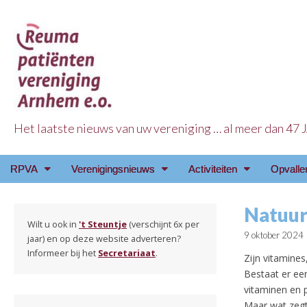
Het laatste nieuws van uw vereniging … al meer dan 47
Reuma Patienten Ve
Main
Skip
RPVA
Verenigingsnieuws
Activiteiten
Opvalle
menu
to
content
Natuur
Wilt u ook in
't Steuntje
(verschijnt 6x per
9 oktober 2024
jaar) en op deze website adverteren?
Informeer bij het
Secretariaat
.
Zijn vitamines
Bestaat er ee
vitaminen en 
Maar wat zeg