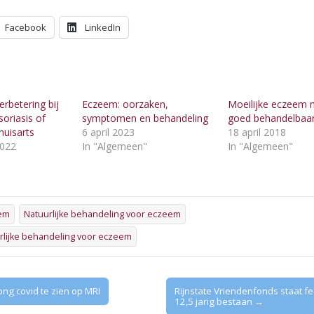
Facebook
LinkedIn
rbetering bij
Eczeem: oorzaken,
Moeilijke eczeem 
oriasis of
symptomen en behandeling
goed behandelbaa
uisarts
6 april 2023
18 april 2018
2022
In "Algemeen"
In "Algemeen"
"
em
Natuurlijke behandeling voor eczeem
urlijke behandeling voor eczeem
ng covid te zien op MRI
Rijnstate Vriendenfonds staat feest
12,5 jarig bestaan →