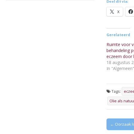
Deel dit via:
X
Gerelateerd
Ruimte voor ve
behandeling ps
eczeem door h
18 augustus 
In "Algemeen
Tags:
ecze
Olie als natu
Post
← Oorzaak lo
navigation