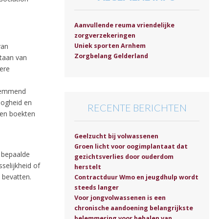
Aanvullende reuma vriendelijke
zorgverzekeringen
van
Uniek sporten Arnhem
Zorgbelang Gelderland
staan van
ere
sremmend
oogheid en
RECENTE BERICHTEN
ken boekten
Geelzucht bij volwassenen
Groen licht voor oogimplantaat dat
n bepaalde
gezichtsverlies door ouderdom
sselijkheid of
herstelt
 bevatten.
Contractduur Wmo en jeugdhulp wordt
steeds langer
Voor jongvolwassenen is een
chronische aandoening belangrijkste
belemmering voor behalen van