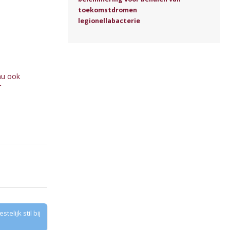
toekomstdromen
legionellabacterie
nu ook
r
elijk stil bij