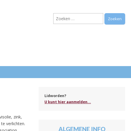
Zoeken
naar:
.
Lidworden?
U kunt hier aanmelden...
olie, zink,
e verlichten.
ALGEMENE INFO
sociation