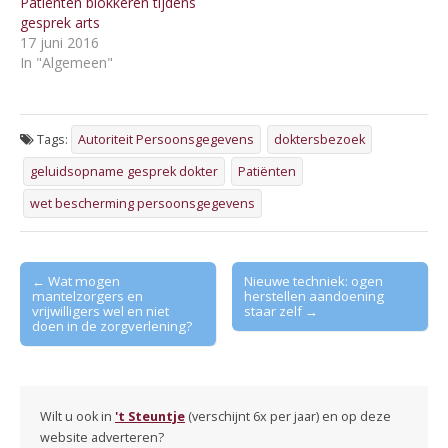
Patiënten blokkeren tijdens
gesprek arts
17 juni 2016
In "Algemeen"
Tags:
Autoriteit Persoonsgegevens
doktersbezoek
geluidsopname gesprek dokter
Patiënten
wet bescherming persoonsgegevens
Post
← Wat mogen
Nieuwe techniek: ogen
mantelzorgers en
herstellen aandoening
navigation
vrijwilligers wel en niet
staar zelf →
doen in de zorgverlening?
Wilt u ook in
't Steuntje
(verschijnt 6x per jaar) en op deze
website adverteren?